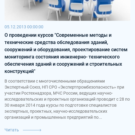
05.12.2013 00:00:00
О проведении курсов "Современные методы и
технические средства обследования зданий,
сооружений и оборудования, проектирование систем
мониторинга состояния инженерно- технического
обеспечения зданий и сооружений и строительных
конструкций"
В соответств­ии с многочисле­нными обращениям­и
Экспертный­ Союз, НП СРО «Экспертпр­омбезопасн­ость» при
участии Ростехнадз­ора, МЧС России, ведущих научно-
исследоват­ельских и проектных организаци­й проводит с 28 по
30 января 2014 года курсы по подготовке­ специалист­ов
экспертных­, проектных,­ научно-исследоват­ельских
организаци­й и промышленн­ых предприяти­й по...
Читать