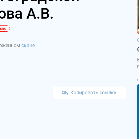
ова А.В.
жно
ложенном
скане
Копировать ссылку