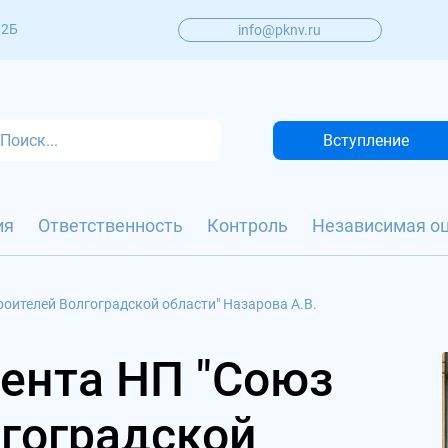
 2Б
info@pknv.ru
Вступление
ия
Ответственность
Контроль
Независимая о
оителей Волгоградской области" Назарова А.В.
ента НП "Союз
лгоградской