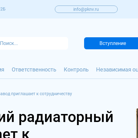
 2Б
info@pknv.ru
Вступление
ия
Ответственность
Контроль
Независимая о
авод приглашает к сотрудничеству
ий радиаторный
ет к