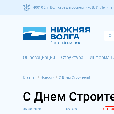
400105, г. Волгоград, проспект им. В. И. Ленина,
Об ассоциации
Структура
Информац
/
/
Главная
Новости
С Днем Строителя!
С Днем Строит
06.08.2026
3781
ва