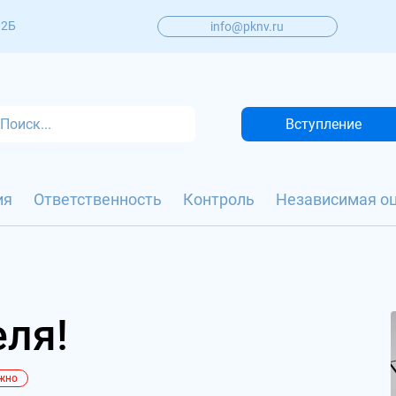
 2Б
info@pknv.ru
Вступление
ия
Ответственность
Контроль
Независимая о
еля!
жно