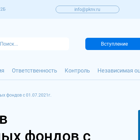
 2Б
info@pknv.ru
Вступление
ия
Ответственность
Контроль
Независимая о
х фондов с 01.07.2021г.
в
ых фондов с